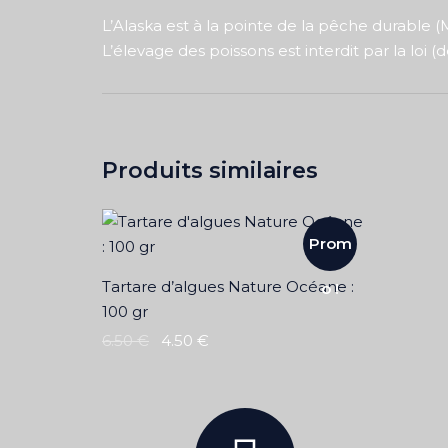
L’Alaska est à la pointe de la pêche durabl
L’élevage des poissons est interdit par la loi (
Produits similaires
Prom
Tartare d’algues Nature Océane :
o !
100 gr
6.50
€
4.50
€