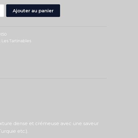
+
Ajouter au panier
150
:
Les Tartinables
e texture dense et crémeuse avec une saveur
urquie etc.).