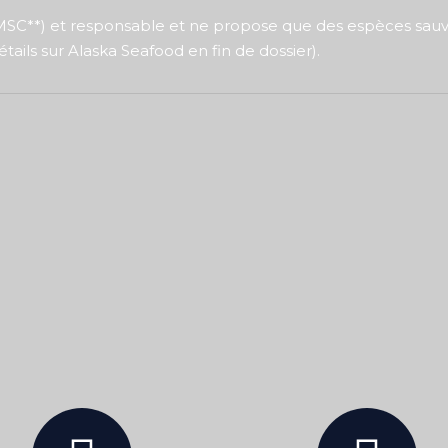
e (MSC**) et responsable et ne propose que des espèces sa
détails sur Alaska Seafood en fin de dossier).