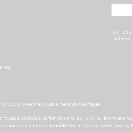
-
UGS :
ATB0
Catégorie 
ires
ns & Co provient exclusivement du Pacifique.
, sont salés, séchés puis fumés dans leur poche. Ils ont un
ette ancestrale et traditionnelle de la Méditerranée (Grèce, T