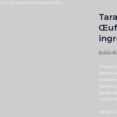
– Œufs de cabillaud et ingrédients Bio
Tara
Œufs
ingr
6.50
€
Préparé 
ateliers,
colorant 
Tartiné 
salade de
un incont
Weight: 