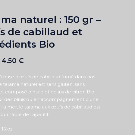
ma naturel : 150 gr –
 de cabillaud et
édients Bio
4.50
€
à base d’œufs de cabillaud fumé dans nos
 le tarama naturel est sans gluten, sans
et composé d’huile et de jus de citron Bio.
sur des blinis ou en accompagnement d’une
 la mer, le tarama aux œufs de cabillaud est
ournable de l’apéritif !
0.15kg