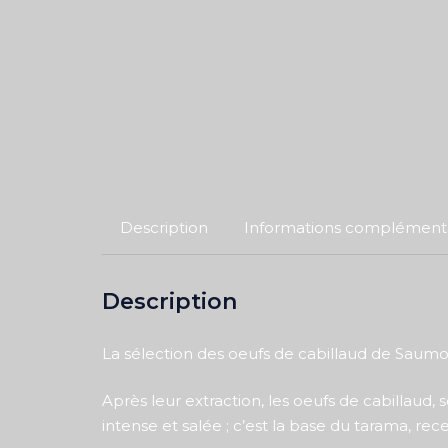
Description
Informations complémenta
Description
La sélection des oeufs de cabillaud de Saumo
Après leur extraction, les oeufs de cabillaud
intense et salée ; c’est la base du tarama, rec