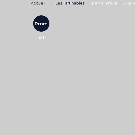
Accueil
Les Tartinables
Tarama naturel : 150 gr 
Prom
o !