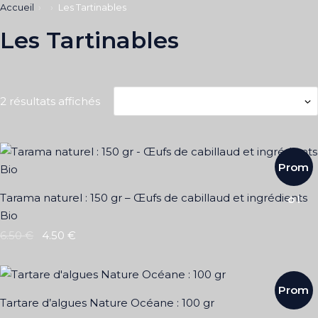
Accueil
Les Tartinables
Les Tartinables
2 résultats affichés
Prom
Tarama naturel : 150 gr – Œufs de cabillaud et ingrédients
o !
Bio
6.50
€
4.50
€
Prom
Tartare d’algues Nature Océane : 100 gr