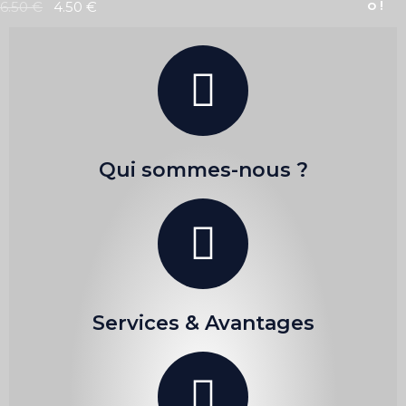
o !
6.50
€
4.50
€
Qui sommes-nous ?
Services & Avantages