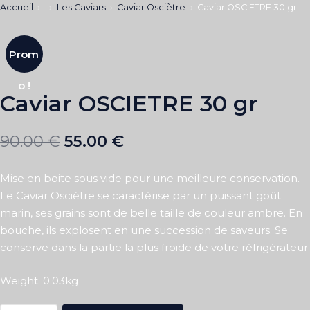
Accueil
Les Caviars
Caviar Osciètre
Caviar OSCIETRE 30 gr
Prom
o !
Caviar OSCIETRE 30 gr
90.00
€
55.00
€
Mise en boite sous vide pour une meilleure conservation.
Le Caviar Osciètre se caractérise par un puissant goût
marin, ses grains sont de belle taille de couleur ambre. En
bouche, ils explosent en une succession de saveurs. Se
conserve dans la partie la plus froide de votre réfrigérateur.
Weight: 0.03kg