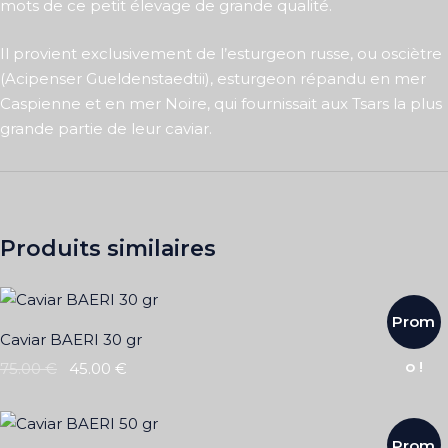
mots de ce petit élevage de grande qualité.
Il provient exclusivement de l’esturgeon russe, ou osciètre
(Acipenser Gueldenstaedtii), esturgeon répandu en mer
Caspienne et en mer Noire, qui fournissait aux Tsars la plus
grande partie de leur caviar.
Produits similaires
Prom
Caviar BAERI 30 gr
o !
75.00
€
45.00
€
Prom