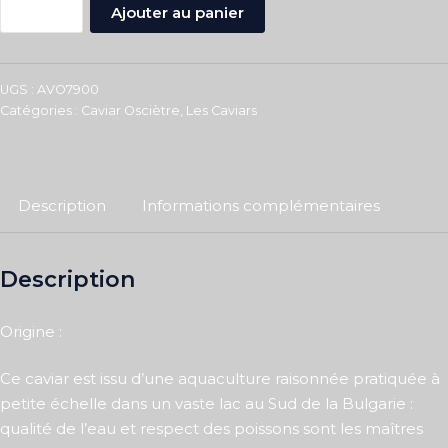
-
+
Ajouter au panier
UGS :
AVO7900
Catégories :
Caviar Osciètre
,
Les Caviars
Description
Informations complémentaires
Description
Origine :
Ce caviar est issu d’une aquaculture raisonnée pratiquée à
petite échelle dans un vaste lac au Sud de la Bulgarie :
qualité de l’eau et respect des poissons sont les maîtres